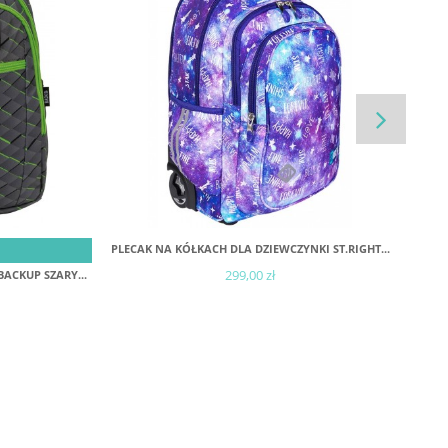
DODAJ DO KOSZYKA
A
PLECAK NA KÓŁKACH DLA DZIEWCZYNKI ST.RIGHT...
PLEC
299,00 zł
ACKUP SZARY...