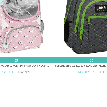
DODAJ DO KOSZYKA
DODAJ DO KOSZYK
-25
-30
ZKOLNY Z KONIEM PASO DO 1 KLASY...
PLECAK MŁODZIEŻOWY SZKOLNY PIXEL B
149,99 zł
174,99 zł
145,00 zł
175,00 zł