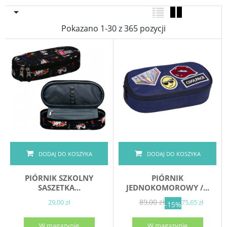

Pokazano 1-30 z 365 pozycji
DODAJ DO KOSZYKA
DODAJ DO KOSZYKA
PIÓRNIK SZKOLNY
PIÓRNIK
SASZETKA...
JEDNOKOMOROWY /...
89,00 zł
29,00 zł
75,65 zł
-15%
W magazynie
W magazynie