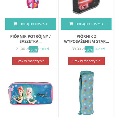
DODAJ DO KOSZYKA
DODAJ DO KOSZYKA
PIÓRNIK POTRÓJNY /
PIÓRNIK Z
SASZETKA...
WYPOSAŻENIEM STAR...
21,00 zł
39,00 zł
16,80 zł
31,20 zł
-20%
-20%
Brak w magazynie
Brak w magazynie