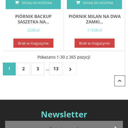
DODAJ DO KOSZYKA
DODAJ DO KOSZYKA
PIÓRNIK BACKUP
PIÓRNIK MILAN NA DWA
SASZETKA NA...
ZAMKI...
23,00 zł
113,00 zł
Brak w magazynie
Brak w magazynie
Pokazano 1-30 z 365 pozycji
…
1
2
3
13


Newsletter