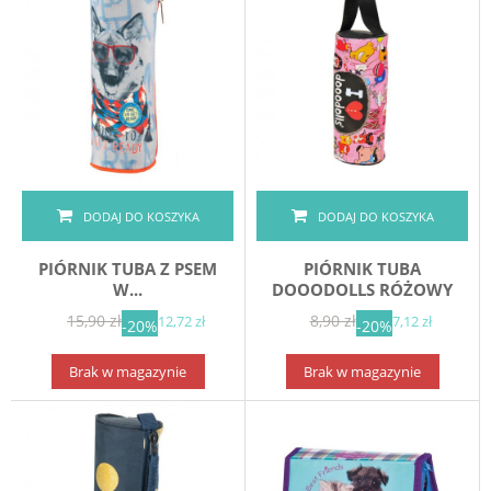
DODAJ DO KOSZYKA
DODAJ DO KOSZYKA
PIÓRNIK TUBA Z PSEM
PIÓRNIK TUBA
W...
DOOODOLLS RÓŻOWY
15,90 zł
8,90 zł
12,72 zł
7,12 zł
-20%
-20%
Brak w magazynie
Brak w magazynie