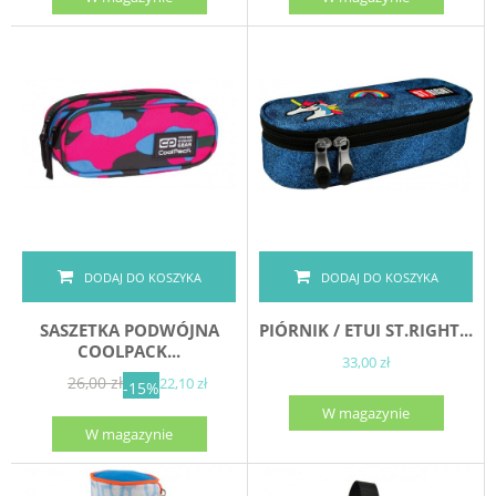
DODAJ DO KOSZYKA
DODAJ DO KOSZYKA
SASZETKA PODWÓJNA
PIÓRNIK / ETUI ST.RIGHT...
COOLPACK...
33,00 zł
26,00 zł
22,10 zł
-15%
W magazynie
W magazynie