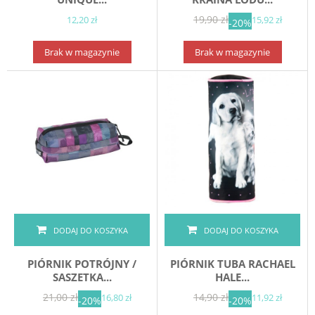
19,90 zł
12,20 zł
15,92 zł
-20%
Brak w magazynie
Brak w magazynie
DODAJ DO KOSZYKA
DODAJ DO KOSZYKA
PIÓRNIK POTRÓJNY /
PIÓRNIK TUBA RACHAEL
SASZETKA...
HALE...
21,00 zł
14,90 zł
16,80 zł
11,92 zł
-20%
-20%