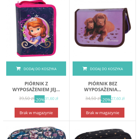
DODAJ DO KOSZYKA
DODAJ DO KOSZYKA
PIÓRNIK Z
PIÓRNIK BEZ
WYPOSAŻENIEM JEJ...
WYPOSAŻENIA...
39,50 zł
34,50 zł
31,60 zł
27,60 zł
-20%
-20%
Brak w magazynie
Brak w magazynie