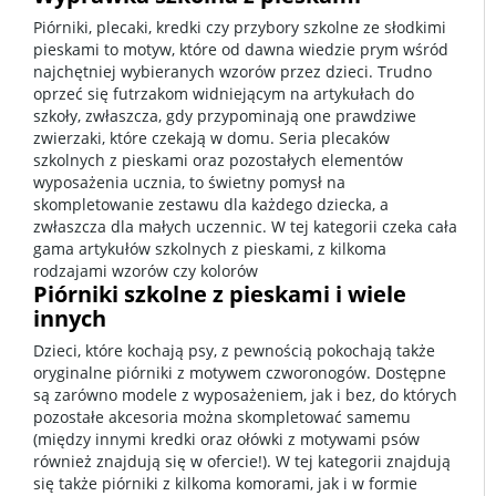
Piórniki, plecaki, kredki czy przybory szkolne ze słodkimi
pieskami to motyw, które od dawna wiedzie prym wśród
najchętniej wybieranych wzorów przez dzieci. Trudno
oprzeć się futrzakom widniejącym na artykułach do
szkoły, zwłaszcza, gdy przypominają one prawdziwe
zwierzaki, które czekają w domu. Seria plecaków
szkolnych z pieskami oraz pozostałych elementów
wyposażenia ucznia, to świetny pomysł na
skompletowanie zestawu dla każdego dziecka, a
zwłaszcza dla małych uczennic. W tej kategorii czeka cała
gama artykułów szkolnych z pieskami, z kilkoma
rodzajami wzorów czy kolorów
Piórniki szkolne z pieskami i wiele
innych
Dzieci, które kochają psy, z pewnością pokochają także
oryginalne piórniki z motywem czworonogów. Dostępne
są zarówno modele z wyposażeniem, jak i bez, do których
pozostałe akcesoria można skompletować samemu
(między innymi kredki oraz ołówki z motywami psów
również znajdują się w ofercie!). W tej kategorii znajdują
się także piórniki z kilkoma komorami, jak i w formie