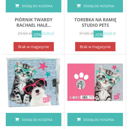
DODAJ DO KOSZYKA
DODAJ DO KOSZYKA
PIÓRNIK TWARDY
TOREBKA NA RAMIĘ
RACHAEL HALE...
STUDIO PETS
29,50 zł
37,00 zł
23,60 zł
29,60 zł
-20%
-20%
Brak w magazynie
Brak w magazynie
DODAJ DO KOSZYKA
DODAJ DO KOSZYKA