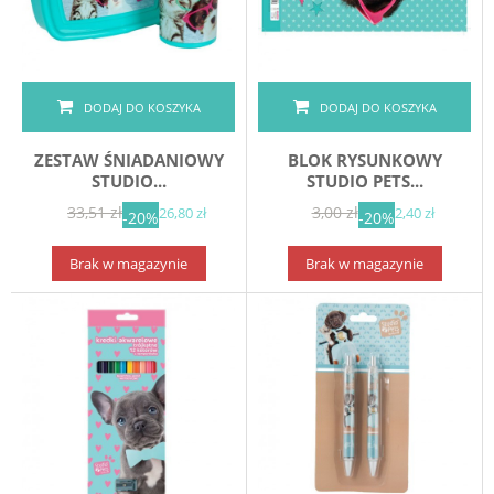
DODAJ DO KOSZYKA
DODAJ DO KOSZYKA
ZESTAW ŚNIADANIOWY
BLOK RYSUNKOWY
STUDIO...
STUDIO PETS...
33,51 zł
3,00 zł
26,80 zł
2,40 zł
-20%
-20%
Brak w magazynie
Brak w magazynie