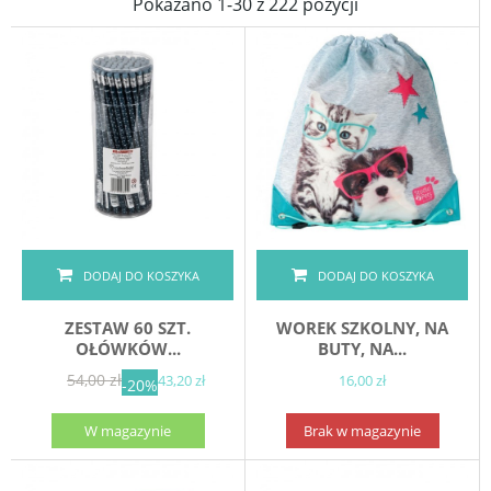
Pokazano 1-30 z 222 pozycji
DODAJ DO KOSZYKA
DODAJ DO KOSZYKA
ZESTAW 60 SZT.
WOREK SZKOLNY, NA
OŁÓWKÓW...
BUTY, NA...
54,00 zł
43,20 zł
16,00 zł
-20%
W magazynie
Brak w magazynie