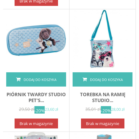
Brak w magazynie
DODAJ DO KOSZYKA
DODAJ DO KOSZYKA
PIÓRNIK TWARDY STUDIO
TOREBKA NA RAMIĘ
PET'S...
STUDIO...
29,50 zł
35,01 zł
23,60 zł
28,00 zł
-20%
-20%
Brak w magazynie
Brak w magazynie