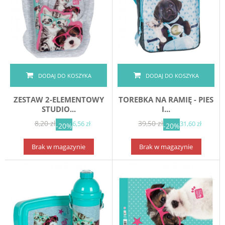
DODAJ DO KOSZYKA
DODAJ DO KOSZYKA
ZESTAW 2-ELEMENTOWY
TOREBKA NA RAMIĘ - PIES
STUDIO...
I...
8,20 zł
39,50 zł
6,56 zł
31,60 zł
-20%
-20%
Brak w magazynie
Brak w magazynie