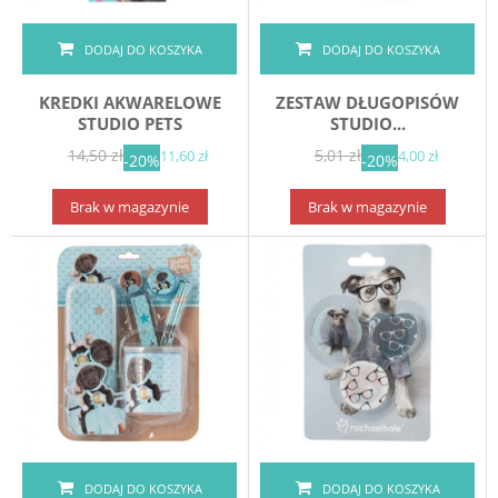
DODAJ DO KOSZYKA
DODAJ DO KOSZYKA
KREDKI AKWARELOWE
ZESTAW DŁUGOPISÓW
STUDIO PETS
STUDIO...
14,50 zł
5,01 zł
11,60 zł
4,00 zł
-20%
-20%
Brak w magazynie
Brak w magazynie
DODAJ DO KOSZYKA
DODAJ DO KOSZYKA