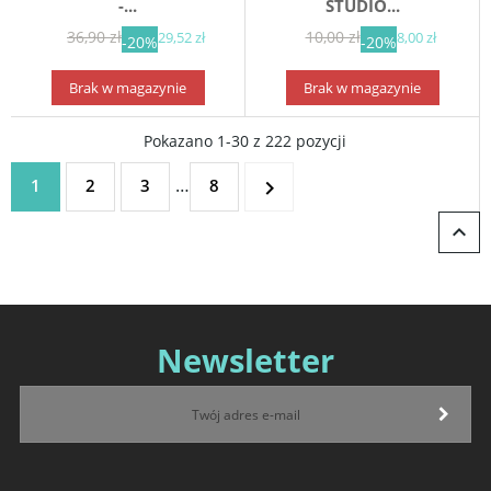
-...
STUDIO...
36,90 zł
10,00 zł
29,52 zł
8,00 zł
-20%
-20%
Brak w magazynie
Brak w magazynie
Pokazano 1-30 z 222 pozycji
…
1
2
3
8


Newsletter