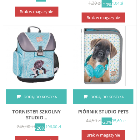
1,30 zł
1,04 zł
-20%
Brak w magazynie
Brak w magazynie
DODAJ DO KOSZYKA
DODAJ DO KOSZYKA
TORNISTER SZKOLNY
PIÓRNIK STUDIO PETS
STUDIO...
44,50 zł
35,60 zł
-20%
245,00 zł
196,00 zł
-20%
Brak w magazynie