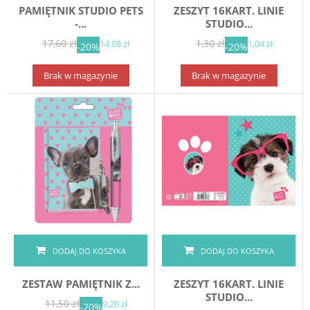
PAMIĘTNIK STUDIO PETS
ZESZYT 16KART. LINIE
-...
STUDIO...
17,60 zł
1,30 zł
14,08 zł
1,04 zł
-20%
-20%
Brak w magazynie
Brak w magazynie
DODAJ DO KOSZYKA
DODAJ DO KOSZYKA
ZESTAW PAMIĘTNIK Z...
ZESZYT 16KART. LINIE
STUDIO...
11,50 zł
9,20 zł
-20%