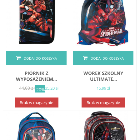
DODAJ DO KOSZYKA
DODAJ DO KOSZYKA
PIÓRNIK Z
WOREK SZKOLNY
WYPOSAŻENIEM...
ULTIMATE...
44,00 zł
35,20 zł
15,99 zł
-20%
Brak w magazynie
Brak w magazynie