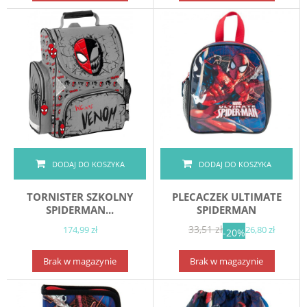
DODAJ DO KOSZYKA
DODAJ DO KOSZYKA
TORNISTER SZKOLNY
PLECACZEK ULTIMATE
SPIDERMAN...
SPIDERMAN
33,51 zł
174,99 zł
26,80 zł
-20%
Brak w magazynie
Brak w magazynie