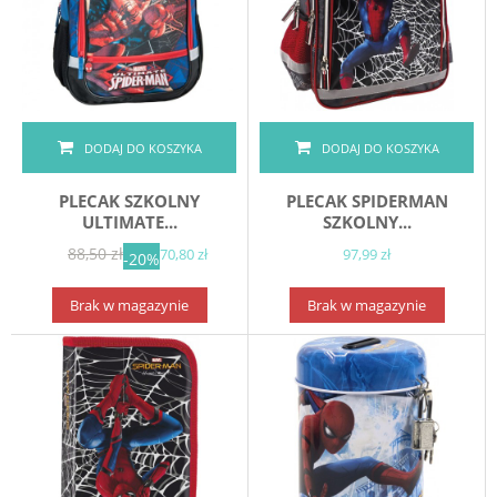
DODAJ DO KOSZYKA
DODAJ DO KOSZYKA
PLECAK SZKOLNY
PLECAK SPIDERMAN
ULTIMATE...
SZKOLNY...
88,50 zł
70,80 zł
97,99 zł
-20%
Brak w magazynie
Brak w magazynie