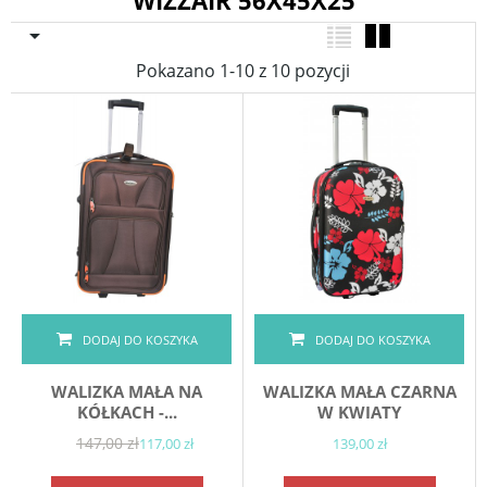
WIZZAIR 56X45X25

Pokazano 1-10 z 10 pozycji
DODAJ DO KOSZYKA
DODAJ DO KOSZYKA
WALIZKA MAŁA NA
WALIZKA MAŁA CZARNA
KÓŁKACH -...
W KWIATY
147,00 zł
117,00 zł
139,00 zł