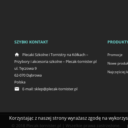
SZYBKI KONTAKT
PRODUKT
home
Plecaki Szkolne i Tornistry na Kółkach –
Promocje
Przybory i akcesoria szkolne – Plecak-tornister.pl
Nowe produk
ul. Tęczowa 9
Najczęściej
62-070 Dąbrowa
Polska
email
E-mail:
sklep@plecak-tornister.pl
Korzystając z naszej strony wyrażasz zgodę na wykorzy
© 2018 Plecak-tornister.pl | Wszelkie prawa zastrzeżone.