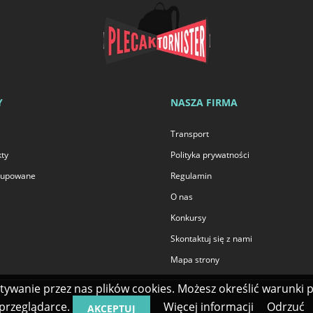
Y
NASZA FIRMA
Transport
ty
Polityka prywatności
 kupowane
Regulamin
O nas
Konkursy
Skontaktuj się z nami
Mapa strony
stywanie przez nas plików cookies. Możesz określić warunki
przeglądarce.
Więcej informacji
Odrzuć
AKCEPTUJ