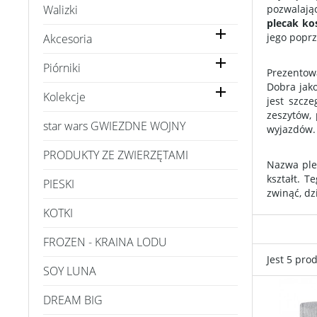
Walizki
pozwalają
plecak ko

jego poprz
Akcesoria

Piórniki
Prezentow
Dobra jako

Kolekcje
jest szcz
zeszytów, 
star wars GWIEZDNE WOJNY
wyjazdów.
PRODUKTY ZE ZWIERZĘTAMI
Nazwa plec
kształt. 
PIESKI
zwinąć, dz
KOTKI
FROZEN - KRAINA LODU
Jest 5 pro
SOY LUNA
DREAM BIG