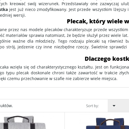
cych kreować swój wizerunek. Przedstawiały one zazwyczaj ul
stka
jest już nieco zmodyfikowany. Jest przede wszystkim lżejszy
edniej wersji.
Plecak, który wiele 
ane przez nas modele plecaków charakteryzuje przede wszystkim t
ść materiałów sprawia natomiast, że będzie służył przez wiele lat
ególnie ważne dla młodzieży. Tego rodzaju plecaki są również b
po strój, jedzenie czy inne niezbędne rzeczy. Świetnie sprawdzi 
Dlaczego kost
aka wzięła się od charakterystycznego kształtu. Jest on funkcjona
Tego typu plecak doskonale chroni także zawartość w trakcie zł
ięki czemu przechowanie w szafie nie zabierze wiele miejsca.

duktów.
Sort by: