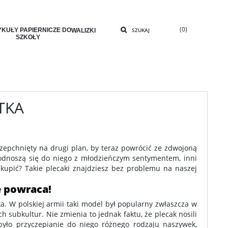
(0)
KUŁY PAPIERNICZE DO
SZUKAJ
WALIZKI
SZKOŁY
TKA
 zepchnięty na drugi plan, by teraz powrócić ze zdwojoną
 odnoszą się do niego z młodzieńczym sentymentem, inni
kupić? Takie plecaki znajdziesz bez problemu na naszej
ę powraca!
. W polskiej armii taki model był popularny zwłaszcza w
ch subkultur. Nie zmienia to jednak faktu, że plecak nosili
było przyczepianie do niego różnego rodzaju naszywek,