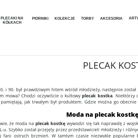
PLECAKI NA
ARTY
PIÓRNIKI
KOLEKCJE
TORBY
AKCESORIA
KÓŁKACH
PLECAK KOS
0. i 90. był prawdziwym hitem wśród młodzieży, następnie został
zym mowa? Chodzi oczywiście o kultowy
plecak kostka
. Niektórzy
 pamiętają, jak trwałym był produktem. Gdzie można go obecnie 
Moda na plecak kostk
 wie, że moda na
plecak kostkę
wywodzi się tak naprawdę z wojska
L-u. Szybko został przejęty przez przedstawicieli młodzieży i różny
ej fani ostrych brzmień. W tamtym czasie niezwykle popularne 