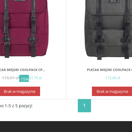
CAK MIEJSKI COOLPACK CP...
PLECAK MIEJSKI COOLPACK C
115,01 zł
97,75 zł
115,00 zł
-15%
Brak w magazynie
Brak w magazynie
1
o 1-5 z 5 pozycji