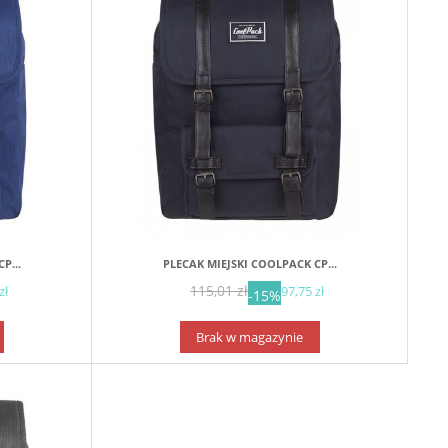
P...
PLECAK MIEJSKI COOLPACK CP...
115,01 zł
zł
97,75 zł
-15%
Brak w magazynie