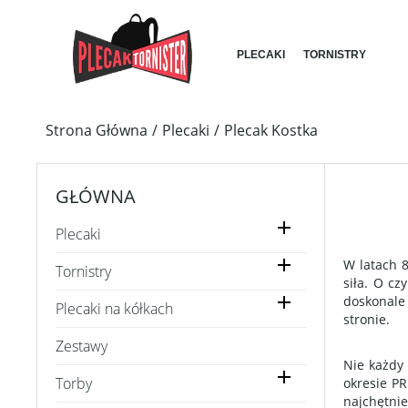
PLECAKI
TORNISTRY
Strona Główna
Plecaki
Plecak Kostka
GŁÓWNA

Plecaki

W latach 8
Tornistry
siła. O c

doskonale
Plecaki na kółkach
stronie.
Zestawy
Nie każdy

Torby
okresie PR
najchętni