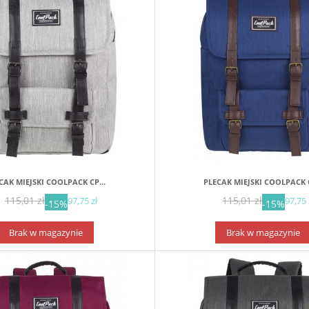
CAK MIEJSKI COOLPACK CP...
PLECAK MIEJSKI COOLPACK C
115,01 zł
115,01 zł
97,75 zł
97,75 
-15%
-15%
Brak w magazynie
Brak w magazynie