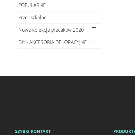
POPULARNE
Przedszkolne

Nowe kolekcje plecaków 2020

DIY - AKCESORIA DEKORACYJNE
SZYBKI KONTAKT
PRODUKT