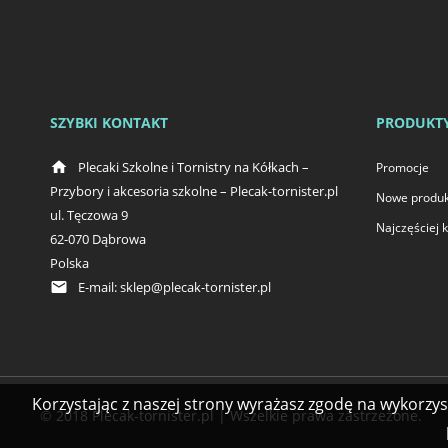
SZYBKI KONTAKT
PRODUKT
home
Plecaki Szkolne i Tornistry na Kółkach –
Promocje
Przybory i akcesoria szkolne – Plecak-tornister.pl
Nowe produk
ul. Tęczowa 9
Najczęściej
62-070 Dąbrowa
Polska
email
E-mail:
sklep@plecak-tornister.pl
Korzystając z naszej strony wyrażasz zgodę na wykorzy
© 2018 Plecak-tornister.pl | Wszelkie prawa zastrzeżone.