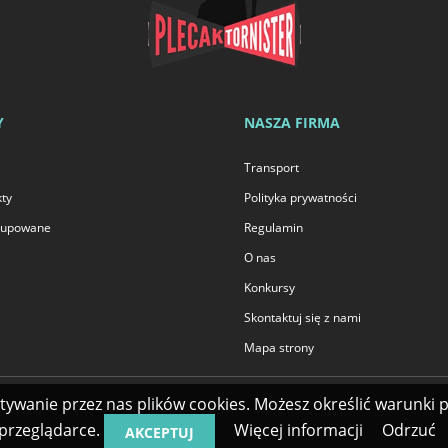
Y
NASZA FIRMA
Transport
ty
Polityka prywatności
 kupowane
Regulamin
O nas
Konkursy
Skontaktuj się z nami
Mapa strony
stywanie przez nas plików cookies. Możesz określić warunki
przeglądarce.
Więcej informacji
Odrzuć
AKCEPTUJ