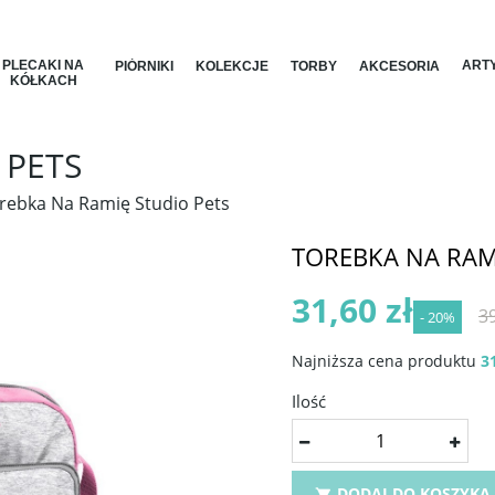
PLECAKI NA
ARTY
PIÓRNIKI
KOLEKCJE
TORBY
AKCESORIA
KÓŁKACH
 PETS
rebka Na Ramię Studio Pets
TOREBKA NA RAM
31,60 zł
39
- 20%
Najniższa cena produktu
31
Ilość
DODAJ DO KOSZYKA
