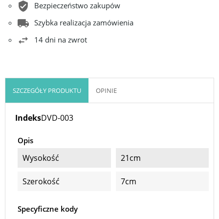
Bezpieczeństwo zakupów
Szybka realizacja zamówienia
14 dni na zwrot
SZCZEGÓŁY PRODUKTU
OPINIE
Indeks
DVD-003
Opis
Wysokość
21cm
Szerokość
7cm
Specyficzne kody