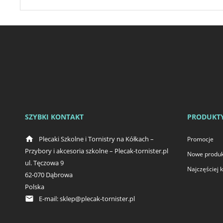
SZYBKI KONTAKT
PRODUKT
home
Plecaki Szkolne i Tornistry na Kółkach –
Promocje
Przybory i akcesoria szkolne – Plecak-tornister.pl
Nowe produk
ul. Tęczowa 9
Najczęściej
62-070 Dąbrowa
Polska
email
E-mail:
sklep@plecak-tornister.pl