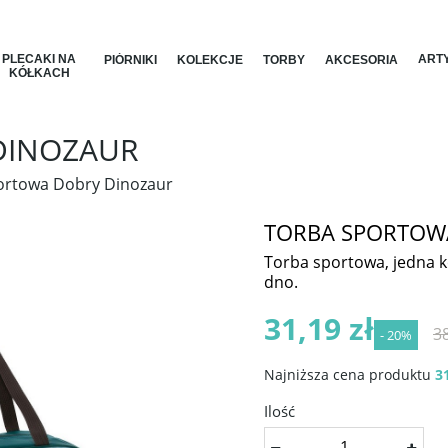
PLECAKI NA
ARTY
PIÓRNIKI
KOLEKCJE
TORBY
AKCESORIA
KÓŁKACH
DINOZAUR
ortowa Dobry Dinozaur
TORBA SPORTOW
Torba sportowa, jedna 
dno.
31,19 zł
38
- 20%
Najniższa cena produktu
31
Ilość