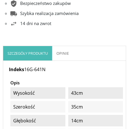
Bezpieczeństwo zakupów
Szybka realizacja zamówienia
14 dni na zwrot
SZCZEGÓŁY PRODUKTU
OPINIE
Indeks
16G-641N
Opis
Wysokość
43cm
Szerokość
35cm
Głębokość
14cm