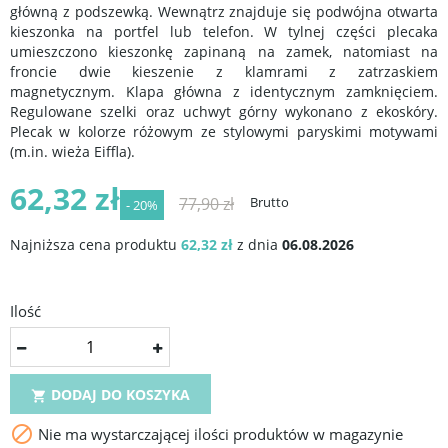
główną z podszewką. Wewnątrz znajduje się podwójna otwarta
kieszonka na portfel lub telefon. W tylnej części plecaka
umieszczono kieszonkę zapinaną na zamek, natomiast na
froncie dwie kieszenie z klamrami z zatrzaskiem
magnetycznym. Klapa główna z identycznym zamknięciem.
Regulowane szelki oraz uchwyt górny wykonano z ekoskóry.
Plecak w kolorze różowym ze stylowymi paryskimi motywami
(m.in. wieża Eiffla).
62,32 zł
77,90 zł
Brutto
- 20%
Najniższa cena produktu
62,32 zł
z dnia
06.08.2026
Ilość
DODAJ DO KOSZYKA


Nie ma wystarczającej ilości produktów w magazynie