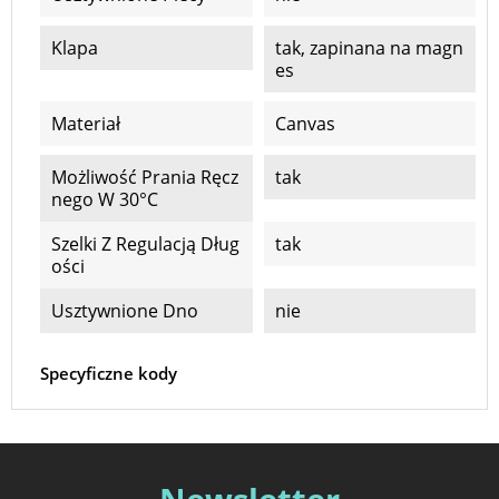
Klapa
tak, zapinana na magn
es
Materiał
Canvas
Możliwość Prania Ręcz
tak
Nego W 30°C
Szelki Z Regulacją Dług
tak
Ości
Usztywnione Dno
nie
Specyficzne kody