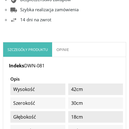
Szybka realizacja zamówienia
14 dni na zwrot
SZCZEGÓŁY PRODUKTU
OPINIE
Indeks
DWN-081
Opis
Wysokość
42cm
Szerokość
30cm
Głębokość
18cm