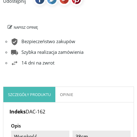
Udostępnij
NAPISZ OPINIĘ
Bezpieczeństwo zakupów
Szybka realizacja zamówienia
14 dni na zwrot
SZCZEGÓŁY PRODUKTU
OPINIE
Indeks
DAC-162
Opis
Wysokość
38cm