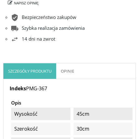
NAPISZ OPINIĘ
Bezpieczeństwo zakupów
Szybka realizacja zamówienia
14 dni na zwrot
SZCZEGÓŁY PRODUKTU
OPINIE
Indeks
PMG-367
Opis
Wysokość
45cm
Szerokość
30cm