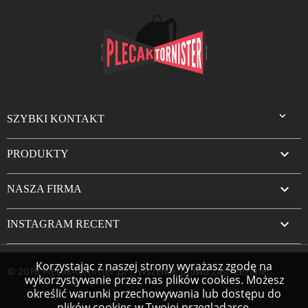

SZYBKI KONTAKT

PRODUKTY

NASZA FIRMA

INSTAGRAM RECENT
Korzystając z naszej strony wyrażasz zgodę na
© 2018 Plecak-tornister.pl | Wszelkie prawa zastrzeżone.
wykorzystywanie przez nas plików cookies. Możesz
określić warunki przechowywania lub dostępu do
plików cookies w Twojej przeglądarce.