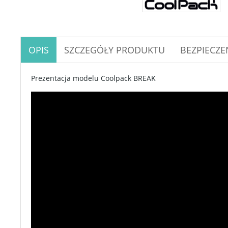
OPIS
SZCZEGÓŁY PRODUKTU
BEZPIECZ
Prezentacja modelu Coolpack BREAK