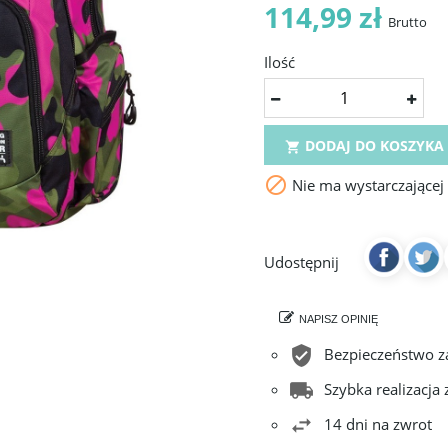
114,99 zł
Brutto
Ilość
DODAJ DO KOSZYKA


Nie ma wystarczającej
Udostępnij
NAPISZ OPINIĘ
Bezpieczeństwo 
Szybka realizacja
14 dni na zwrot