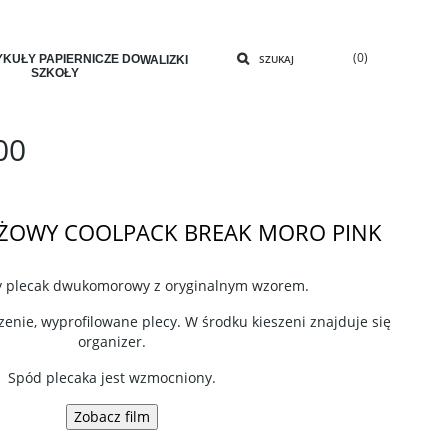
(0)
KUŁY PAPIERNICZE DO
SZUKAJ
WALIZKI
SZKOŁY
00
EŻOWY COOLPACK BREAK MORO PINK
 plecak dwukomorowy z oryginalnym wzorem.
zenie, wyprofilowane plecy. W środku kieszeni znajduje się
organizer.
Spód plecaka jest wzmocniony.
Zobacz film