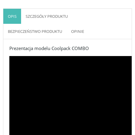
OPIS
SZCZEGÓŁY PRODUKTU
BEZPIECZEŃSTWO PRODUKTU
OPINIE
Prezentacja modelu Coolpack COMBO