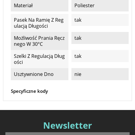
Materiał
Poliester
Pasek Na Ramię Z Reg
tak
Ulacją Długości
Możliwość Prania Ręcz
tak
Nego W 30°C
Szelki Z Regulacją Dług
tak
Ości
Usztywnione Dno
nie
Specyficzne kody
Newsletter