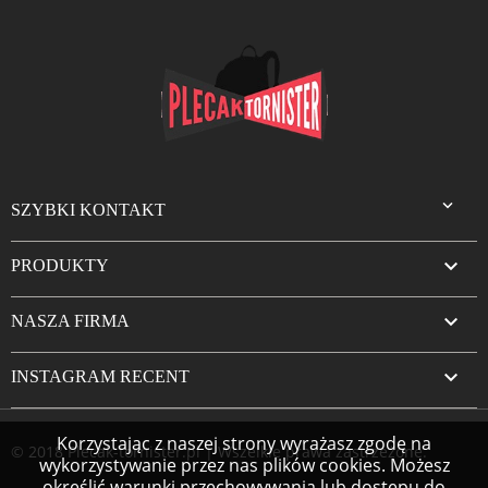

SZYBKI KONTAKT

PRODUKTY

NASZA FIRMA

INSTAGRAM RECENT
Korzystając z naszej strony wyrażasz zgodę na
© 2018 Plecak-tornister.pl | Wszelkie prawa zastrzeżone.
wykorzystywanie przez nas plików cookies. Możesz
określić warunki przechowywania lub dostępu do