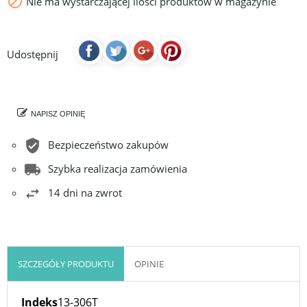

Nie ma wystarczającej ilości produktów w magazynie
Udostępnij
NAPISZ OPINIĘ
Bezpieczeństwo zakupów
Szybka realizacja zamówienia
14 dni na zwrot
SZCZEGÓŁY PRODUKTU
OPINIE
Indeks
13-306T