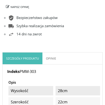
NAPISZ OPINIĘ
Bezpieczeństwo zakupów
Szybka realizacja zamówienia
14 dni na zwrot
SZCZEGÓŁY PRODUKTU
OPINIE
Indeks
PMM-303
Opis
Wysokość
28cm
Szerokość
22cm