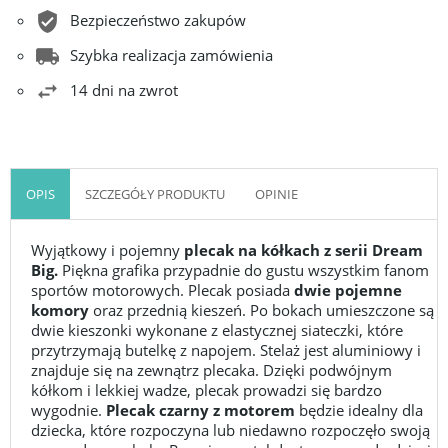
Bezpieczeństwo zakupów
Szybka realizacja zamówienia
14 dni na zwrot
OPIS
SZCZEGÓŁY PRODUKTU
OPINIE
Wyjątkowy i pojemny
plecak na kółkach z serii Dream
Big.
Piękna grafika przypadnie do gustu wszystkim fanom
sportów motorowych. Plecak posiada
dwie pojemne
komory
oraz przednią kieszeń. Po bokach umieszczone są
dwie kieszonki wykonane z elastycznej siateczki, które
przytrzymają butelkę z napojem. Stelaż jest aluminiowy i
znajduje się na zewnątrz plecaka. Dzięki podwójnym
kółkom i lekkiej wadze, plecak prowadzi się bardzo
wygodnie.
Plecak czarny z motorem
będzie idealny dla
dziecka, które rozpoczyna lub niedawno rozpoczęło swoją