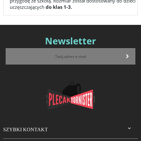
przygodę ze szkołą. Rozmiar został dostosowany do dzieci
uczęszczających
do klas 1-3.
Newsletter

SZYBKI KONTAKT