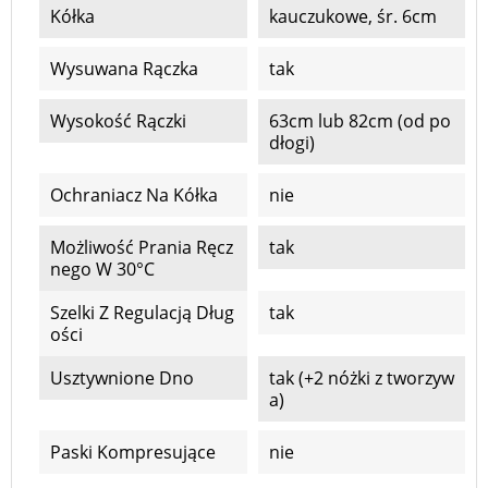
Kółka
kauczukowe, śr. 6cm
Wysuwana Rączka
tak
Wysokość Rączki
63cm lub 82cm (od po
dłogi)
Ochraniacz Na Kółka
nie
Możliwość Prania Ręcz
tak
Nego W 30°C
Szelki Z Regulacją Dług
tak
Ości
Usztywnione Dno
tak (+2 nóżki z tworzyw
a)
Paski Kompresujące
nie