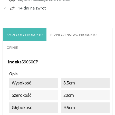
14 dni na zwrot
SZCZEGÓŁY PRODUKTU
BEZPIECZEŃSTWO PRODUKTU
OPINIE
Indeks
59060CP
Opis
Wysokość
8,5cm
Szerokość
20cm
Głębokość
9,5cm