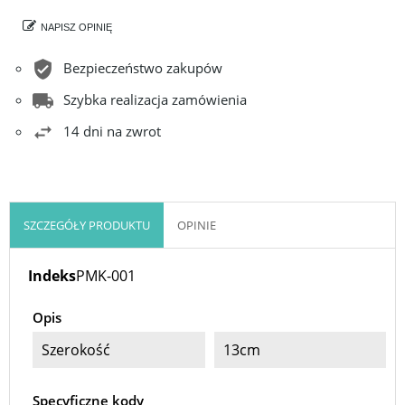
NAPISZ OPINIĘ
Bezpieczeństwo zakupów
Szybka realizacja zamówienia
14 dni na zwrot
SZCZEGÓŁY PRODUKTU
OPINIE
Indeks
PMK-001
Opis
Szerokość
13cm
Specyficzne kody