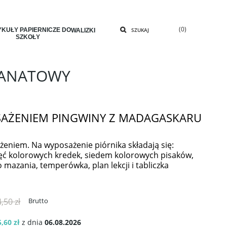
(0)
KUŁY PAPIERNICZE DO
SZUKAJ
WALIZKI
SZKOŁY
RANATOWY
SAŻENIEM PINGWINY Z MADAGASKARU
żeniem. Na wyposażenie piórnika składają się:
ięć kolorowych kredek, siedem kolorowych pisaków,
o mazania, temperówka, plan lekcji i tabliczka
,50 zł
Brutto
,60 zł
z dnia
06.08.2026