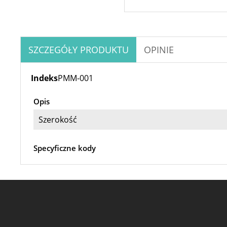
SZCZEGÓŁY PRODUKTU
OPINIE
Indeks
PMM-001
Opis
Szerokość
Specyficzne kody