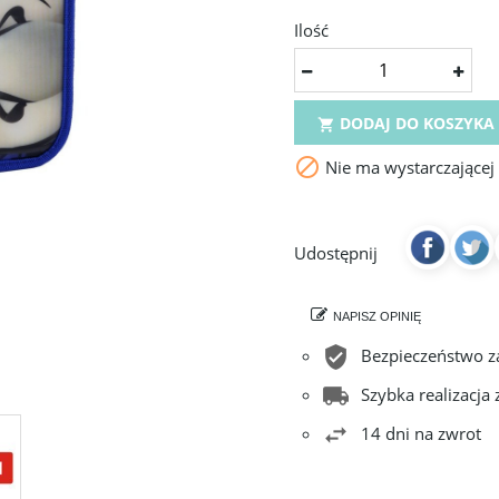
Ilość
DODAJ DO KOSZYKA


Nie ma wystarczającej
Udostępnij
NAPISZ OPINIĘ
Bezpieczeństwo 
Szybka realizacja
14 dni na zwrot