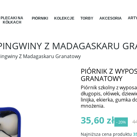
PLECAKI NA
ARTY
PIÓRNIKI
KOLEKCJE
TORBY
AKCESORIA
KÓŁKACH
 PINGWINY Z MADAGASKARU G
Pingwiny Z Madagaskaru Granatowy
PIÓRNIK Z WYPO
GRANATOWY
Piórnik szkolny z wyposa
długopis, ołówek, dziew
linijka, ekierka, gumka d
mnożenia.
35,60 zł
44
- 20%
Najniższa cena produktu
35