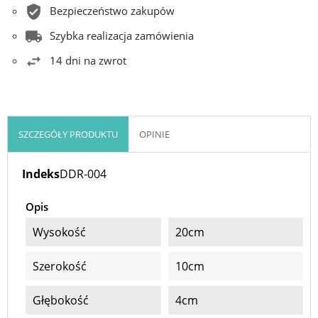
Bezpieczeństwo zakupów
Szybka realizacja zamówienia
14 dni na zwrot
SZCZEGÓŁY PRODUKTU
OPINIE
Indeks
DDR-004
Opis
Wysokość
20cm
Szerokość
10cm
Głębokość
4cm