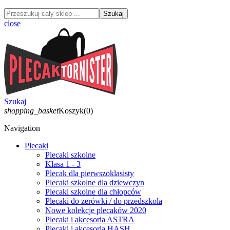
Szukaj
close
Szukaj
shopping_basket
Koszyk
(0)
Navigation
Plecaki
Plecaki szkolne
Klasa 1 - 3
Plecak dla pierwszoklasisty
Plecaki szkolne dla dziewczyn
Plecaki szkolne dla chłopców
Plecaki do zerówki / do przedszkola
Nowe kolekcje plecaków 2020
Plecaki i akcesoria ASTRA
Plecaki i akcesoria HASH