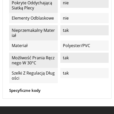
Pokryte Oddychającą
nie
Siatką Plecy
Elementy Odblaskowe
nie
Nieprzemakalny Mater
tak
Iał
Materiał
Polyester/PVC
Możliwość Prania Ręcz
tak
Nego W 30°C
Szelki Z Regulacją Dług
tak
Ości
Specyficzne kody