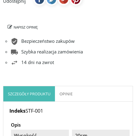
Udostępnij
NAPISZ OPINIĘ
Bezpieczeństwo zakupów
Szybka realizacja zamówienia
14 dni na zwrot
SZCZEGÓŁY PRODUKTU
OPINIE
Indeks
STF-001
Opis
Wysokość
20cm