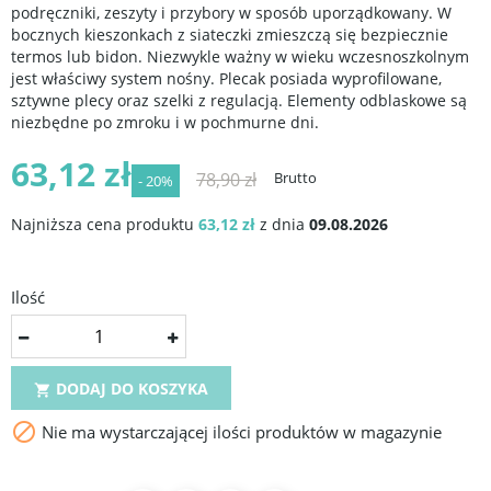
podręczniki, zeszyty i przybory w sposób uporządkowany. W
bocznych kieszonkach z siateczki zmieszczą się bezpiecznie
termos lub bidon. Niezwykle ważny w wieku wczesnoszkolnym
jest właściwy system nośny. Plecak posiada wyprofilowane,
sztywne plecy oraz szelki z regulacją. Elementy odblaskowe są
niezbędne po zmroku i w pochmurne dni.
63,12 zł
78,90 zł
Brutto
- 20%
Najniższa cena produktu
63,12 zł
z dnia
09.08.2026
Ilość
DODAJ DO KOSZYKA


Nie ma wystarczającej ilości produktów w magazynie