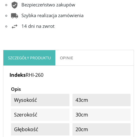
Bezpieczeństwo zakupów
Szybka realizacja zamówienia
14 dni na zwrot
SZCZEGÓŁY PRODUKTU
OPINIE
Indeks
RHI-260
Opis
Wysokość
43cm
Szerokość
30cm
Głębokość
20cm