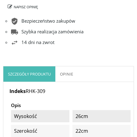
NAPISZ OPINIĘ
Bezpieczeństwo zakupów
Szybka realizacja zamówienia
14 dni na zwrot
SZCZEGÓŁY PRODUKTU
OPINIE
Indeks
RHK-309
Opis
Wysokość
26cm
Szerokość
22cm