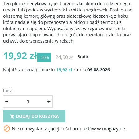
Ten plecak dedykowany jest przedszkolakom do codziennego
użytku lub podczas wycieczek i krótkich wędrówek. Posiada on
obszerną komorę główną oraz siateczkową kieszonkę z boku,
która nadaje się do przenoszenia bidonu bądź termosu z
ulubionym napojem. Wyposażony jest w regulowane szelki
pozwalające dopasować ich długość do rozmiaru dziecka oraz
uchwyt do przenoszenia w rękach.
19,92 zł
24,90 zł
Brutto
- 20%
Najniższa cena produktu
19,92 zł
z dnia
09.08.2026
Ilość
DODAJ DO KOSZYKA


Nie ma wystarczającej ilości produktów w magazynie