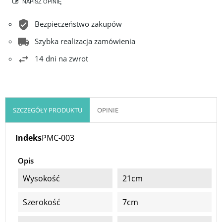
NAPISZ OPINIĘ
Bezpieczeństwo zakupów
Szybka realizacja zamówienia
14 dni na zwrot
SZCZEGÓŁY PRODUKTU
OPINIE
Indeks
PMC-003
Opis
Wysokość
21cm
Szerokość
7cm