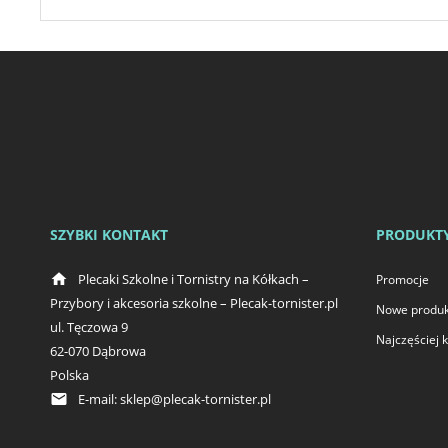
SZYBKI KONTAKT
PRODUKT
home
Plecaki Szkolne i Tornistry na Kółkach –
Promocje
Przybory i akcesoria szkolne – Plecak-tornister.pl
Nowe produk
ul. Tęczowa 9
Najczęściej
62-070 Dąbrowa
Polska
email
E-mail:
sklep@plecak-tornister.pl