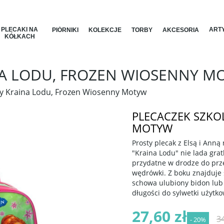
PLECAKI NA
ARTY
PIÓRNIKI
KOLEKCJE
TORBY
AKCESORIA
KÓŁKACH
NA LODU, FROZEN WIOSENNY M
ny Kraina Lodu, Frozen Wiosenny Motyw
PLECACZEK SZKO
MOTYW
Prosty plecak z Elsą i Anną
"Kraina Lodu" nie lada gra
przydatne w drodze do przed
wędrówki. Z boku znajduje 
schowa ulubiony bidon lub
długości do sylwetki użytk
27,60 zł
34
- 20%