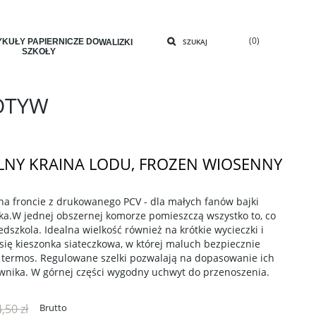
(0)
KUŁY PAPIERNICZE DO
SZUKAJ
WALIZKI
SZKOŁY
OTYW
LNY KRAINA LODU, FROZEN WIOSENNY
 na froncie z drukowanego PCV - dla małych fanów bajki
tka.W jednej obszernej komorze pomieszczą wszystko to, co
szkola. Idealna wielkość również na krótkie wycieczki i
się kieszonka siateczkowa, w której maluch bezpiecznie
 termos. Regulowane szelki pozwalają na dopasowanie ich
ownika. W górnej części wygodny uchwyt do przenoszenia.
,50 zł
Brutto