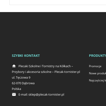
SZYBKI KONTAKT
PRODUKT
home
Plecaki Szkolne i Tornistry na Kółkach –
Promocje
Przybory i akcesoria szkolne – Plecak-tornister.pl
Nowe produk
ul. Tęczowa 9
Najczęściej
62-070 Dąbrowa
Polska
email
E-mail:
sklep@plecak-tornister.pl