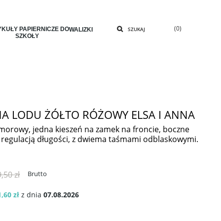
(0)
KUŁY PAPIERNICZE DO
SZUKAJ
WALIZKI
SZKOŁY
NA LODU ŻÓŁTO RÓŻOWY ELSA I ANNA
morowy, jedna kieszeń na zamek na froncie, boczne
ki z regulacją długości, z dwiema taśmami odblaskowymi.
,50 zł
Brutto
,60 zł
z dnia
07.08.2026