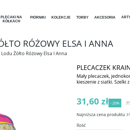
PLECAKI NA
ARTY
PIÓRNIKI
KOLEKCJE
TORBY
AKCESORIA
KÓŁKACH
ÓŁTO RÓŻOWY ELSA I ANNA
 Lodu Żółto Różowy Elsa I Anna
PLECACZEK KRAI
Mały plecaczek, jednoko
kieszenie z siatki. Szel
31,60 zł
39
- 20%
Najniższa cena produktu
31
Ilość