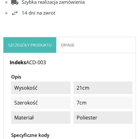
Szybka realizacja zamówienia
14 dni na zwrot
SZCZEGÓŁY PRODUKTU
OPINIE
Indeks
ACD-003
Opis
Wysokość
21cm
Szerokość
7cm
Materiał
Poliester
Specyficzne kody