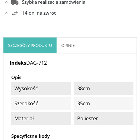
Szybka realizacja zamówienia
14 dni na zwrot
SZCZEGÓŁY PRODUKTU
OPINIE
Indeks
DAG-712
Opis
Wysokość
38cm
Szerokość
35cm
Materiał
Poliester
Specyficzne kody