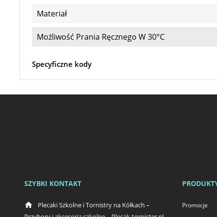
Materiał
Możliwość Prania Ręcznego W 30°C
Specyficzne kody
SZYBKI KONTAKT
PRODUKT
home
Plecaki Szkolne i Tornistry na Kółkach –
Promocje
Przybory i akcesoria szkolne – Plecak-tornister.pl