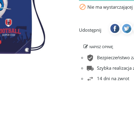

Nie ma wystarczającej
Udostępnij
NAPISZ OPINIĘ
Bezpieczeństwo 
Szybka realizacja
14 dni na zwrot