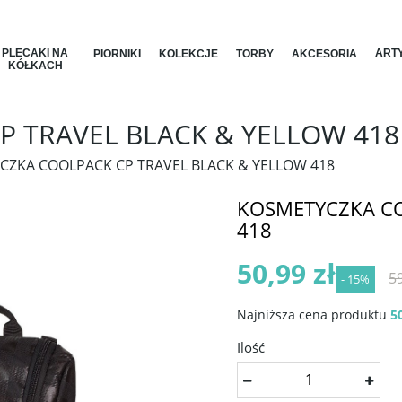
PLECAKI NA
ARTY
PIÓRNIKI
KOLEKCJE
TORBY
AKCESORIA
KÓŁKACH
 TRAVEL BLACK & YELLOW 418
CZKA COOLPACK CP TRAVEL BLACK & YELLOW 418
KOSMETYCZKA CO
418
50,99 zł
59
- 15%
Najniższa cena produktu
50
Ilość