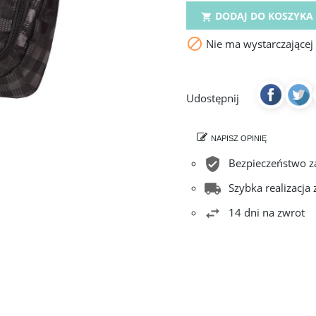
DODAJ DO KOSZYKA


Nie ma wystarczającej
Udostępnij
NAPISZ OPINIĘ
Bezpieczeństwo 
Szybka realizacja
14 dni na zwrot