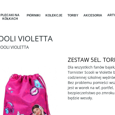
PLECAKI NA
ARTY
PIÓRNIKI
KOLEKCJE
TORBY
AKCESORIA
KÓŁKACH
OOLI VIOLETTA
COOLI VIOLETTA
ZESTAW 5EL. TOR
Dla wszystkich fanów bajek
Tornister Scooli w Violett
codziennej szkolnej wędrów
Bez problemu pomieści wszy
jest w worek na wf, portfel
bezpieczeństwo po zmroku. 
będzie wesoły.