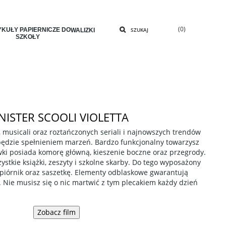
(0)
KUŁY PAPIERNICZE DO
SZUKAJ
WALIZKI
SZKOŁY
NISTER SCOOLI VIOLETTA
, musicali oraz roztańczonych seriali i najnowszych trendów
e będzie spełnieniem marzeń. Bardzo funkcjonalny towarzysz
ki posiada komorę główną, kieszenie boczne oraz przegrody.
stkie książki, zeszyty i szkolne skarby. Do tego wyposażony
, piórnik oraz saszetkę. Elementy odblaskowe gwarantują
Nie musisz się o nic martwić z tym plecakiem każdy dzień
Zobacz film