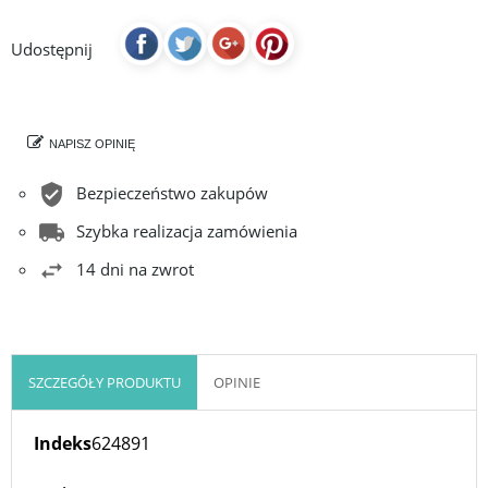
Udostępnij
NAPISZ OPINIĘ
Bezpieczeństwo zakupów
Szybka realizacja zamówienia
14 dni na zwrot
SZCZEGÓŁY PRODUKTU
OPINIE
Indeks
624891