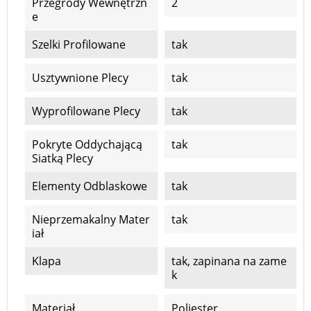
Przegrody Wewnętrzn
2
E
Szelki Profilowane
tak
Usztywnione Plecy
tak
Wyprofilowane Plecy
tak
Pokryte Oddychającą
tak
Siatką Plecy
Elementy Odblaskowe
tak
Nieprzemakalny Mater
tak
Iał
Klapa
tak, zapinana na zame
k
Materiał
Poliester