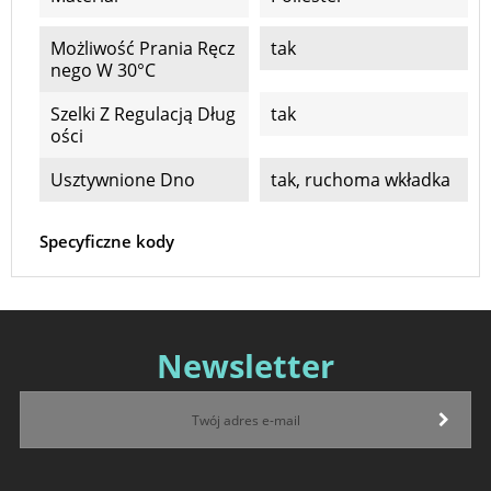
Możliwość Prania Ręcz
tak
Nego W 30°C
Szelki Z Regulacją Dług
tak
Ości
Usztywnione Dno
tak, ruchoma wkładka
Specyficzne kody
Newsletter