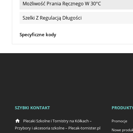
Możliwość Prania Ręcznego W 30°C
Szelki Z Regulacją Długości
Specyficzne kody
SZYBKI KONTAKT
PRODUKT
home
Plecaki Szkolne i Tornistry na Kółkach –
Promocje
Przybory i akcesoria szkolne – Plecak-tornister.pl
Nowe produk