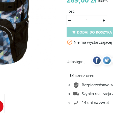
Brutto
Ilość
DODAJ DO KOSZYKA


Nie ma wystarczającej
Udostępnij
NAPISZ OPINIĘ
Bezpieczeństwo 
Szybka realizacja
14 dni na zwrot