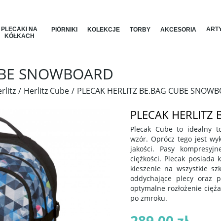
PLECAKI NA
ARTY
PIÓRNIKI
KOLEKCJE
TORBY
AKCESORIA
KÓŁKACH
CUBE SNOWBOARD
rlitz
Herlitz Cube
PLECAK HERLITZ BE.BAG CUBE SNOW
PLECAK HERLITZ
Plecak Cube to idealny t
wzór. Oprócz tego jest w
jakości. Pasy kompresyj
ciężkości. Plecak posiada 
kieszenie na wszystkie s
oddychające plecy oraz p
optymalne rozłożenie cięż
po zmroku.
289,00 zł