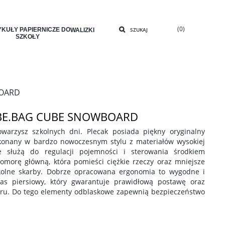
(0)
KUŁY PAPIERNICZE DO
SZUKAJ
WALIZKI
SZKOŁY
BOARD
 BE.BAG CUBE SNOWBOARD
owarzysz szkolnych dni. Plecak posiada piękny oryginalny
ykonany w bardzo nowoczesnym stylu z materiałów wysokiej
ne służą do regulacji pojemności i sterowania środkiem
komorę główną, która pomieści ciężkie rzeczy oraz mniejsze
zkolne skarby. Dobrze opracowana ergonomia to wygodne i
as piersiowy, który gwarantuje prawidłową postawę oraz
aru. Do tego elementy odblaskowe zapewnią bezpieczeństwo