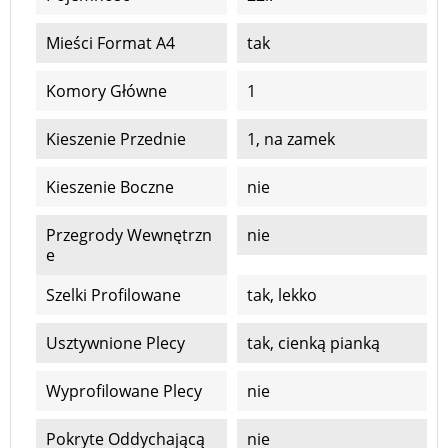
Mieści Format A4
tak
Komory Główne
1
Kieszenie Przednie
1, na zamek
Kieszenie Boczne
nie
Przegrody Wewnętrzn
nie
E
Szelki Profilowane
tak, lekko
Usztywnione Plecy
tak, cienką pianką
Wyprofilowane Plecy
nie
Pokryte Oddychającą
nie