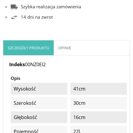
Szybka realizacja zamówienia
14 dni na zwrot
SZCZEGÓŁY PRODUKTU
OPINIE
Indeks
00NZ0EI2
Opis
Wysokość
41cm
Szerokość
30cm
Głębokość
16cm
Pojemność
22l.