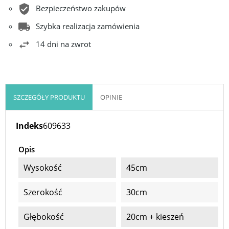
Bezpieczeństwo zakupów
Szybka realizacja zamówienia
14 dni na zwrot
SZCZEGÓŁY PRODUKTU
OPINIE
Indeks
609633
Opis
Wysokość
45cm
Szerokość
30cm
Głębokość
20cm + kieszeń