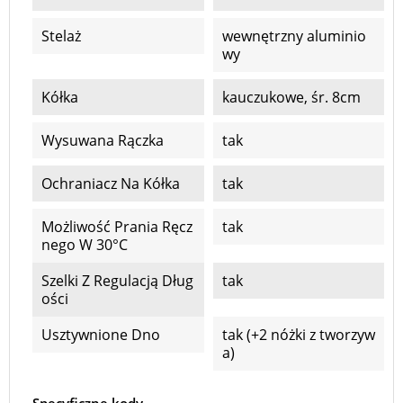
Stelaż
wewnętrzny aluminio
wy
Kółka
kauczukowe, śr. 8cm
Wysuwana Rączka
tak
Ochraniacz Na Kółka
tak
Możliwość Prania Ręcz
tak
Nego W 30°C
Szelki Z Regulacją Dług
tak
Ości
Usztywnione Dno
tak (+2 nóżki z tworzyw
a)