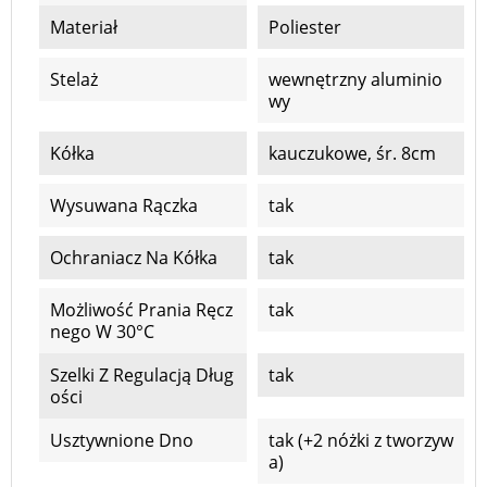
Materiał
Poliester
Stelaż
wewnętrzny aluminio
wy
Kółka
kauczukowe, śr. 8cm
Wysuwana Rączka
tak
Ochraniacz Na Kółka
tak
Możliwość Prania Ręcz
tak
Nego W 30°C
Szelki Z Regulacją Dług
tak
Ości
Usztywnione Dno
tak (+2 nóżki z tworzyw
a)