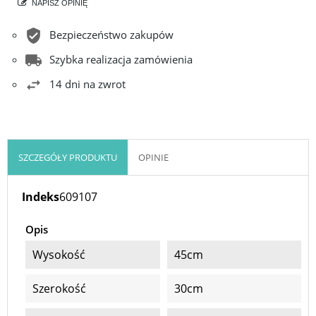
NAPISZ OPINIĘ
Bezpieczeństwo zakupów
Szybka realizacja zamówienia
14 dni na zwrot
SZCZEGÓŁY PRODUKTU
OPINIE
Indeks
609107
Opis
Wysokość
45cm
Szerokość
30cm